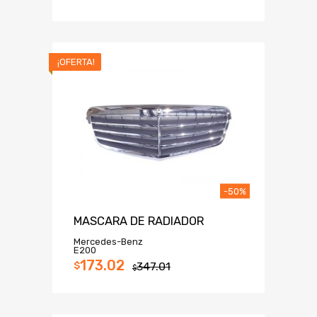
¡OFERTA!
-50%
MASCARA DE RADIADOR
Mercedes-Benz
E200
173.02
$
347.01
$