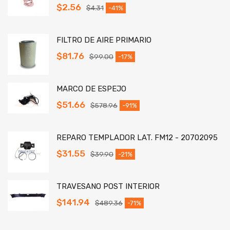
$
2.56
$
4.31
-41%
FILTRO DE AIRE PRIMARIO
$
81.76
$
99.00
-17%
MARCO DE ESPEJO
$
51.66
$
578.96
-91%
REPARO TEMPLADOR LAT. FM12 - 20702095
$
31.55
$
39.90
-21%
TRAVESANO POST INTERIOR
$
141.94
$
489.36
-71%