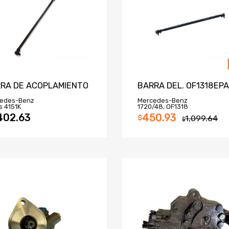
RA DE ACOPLAMIENTO
BARRA DEL. OF1318EPA
edes-Benz
Mercedes-Benz
s 4151K
1720/48, OF1318
402.63
450.93
$
1,099.64
$