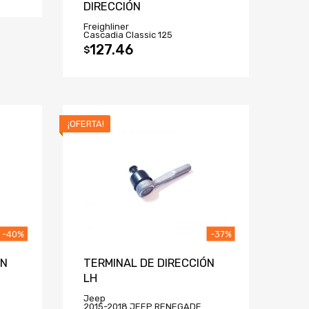
DIRECCIÓN
Freighliner
Cascadia Classic 125
127.46
$
¡OFERTA!
-40%
-37%
ON
TERMINAL DE DIRECCIÓN
LH
Jeep
2015-2018 JEEP RENEGADE