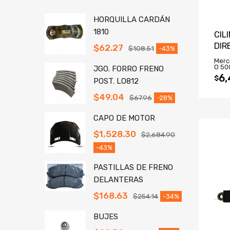
HORQUILLA CARDÁN
1810
CIL
DIR
$
62.27
$
108.51
-43%
Merc
O 50
JGO. FORRO FRENO
6,
$
POST. LO812
$
49.04
$
67.96
-28%
CAPO DE MOTOR
$
1,528.30
$
2,684.90
-43%
PASTILLAS DE FRENO
DELANTERAS
$
168.63
$
254.14
-34%
BUJES