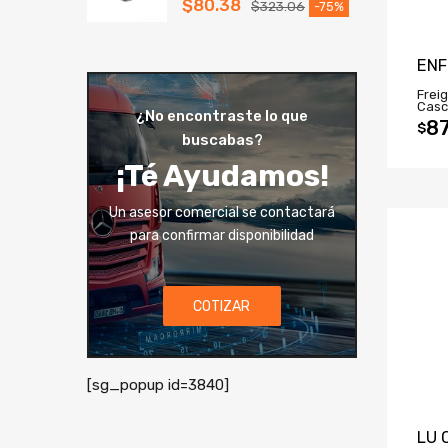
$
80.38
$
323.06
-75%
ENF
Freig
Casc
¿No encontraste lo que
87
$
buscabas?
¡Té Ayudamos!
Un asesor comercial se contactará
para confirmar disponibilidad
COTIZAR
[sg_popup id=3840]
LU 