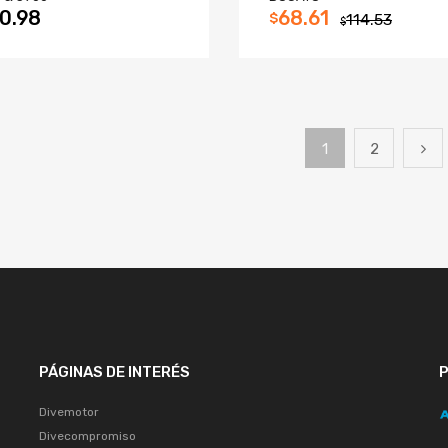
0.98
68.61
$
114.53
$
1
2
PÁGINAS DE INTERÉS
Divemotor
Divecompromiso