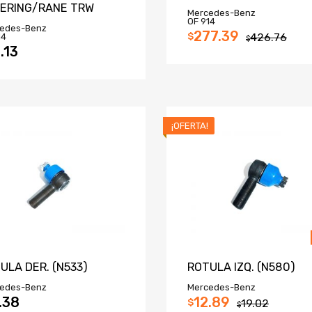
ERING/RANE TRW
Mercedes-Benz
OF 914
edes-Benz
277.39
$
426.76
14
$
.13
¡OFERTA!
ULA DER. (N533)
ROTULA IZQ. (N580)
edes-Benz
Mercedes-Benz
.38
12.89
$
19.02
$