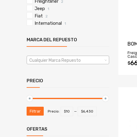
Freightliner
2
Jeep
1
Fiat
2
International
1
MARCA DEL REPUESTO
BOM
Freig
Casc
Cualquier Marca Repuesto
66
$
PRECIO
Filtrar
Precio:
$10
—
$6,430
OFERTAS