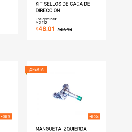
A
KIT SELLOS DE CAJA DE
DIRECCION
Freightliner
M2 112
48.01
$
82.48
$
¡OFERTA!
-35%
-50%
MANGUETA IZQUIERDA