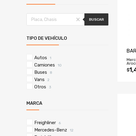
BUSCAR
TIPO DE VEHÍCULO
BAR
Autos
1
Merc
Aroc
Camiones
10
1,
$
Buses
8
Vans
2
Otros
3
MARCA
Freighliner
6
Mercedes-Benz
12