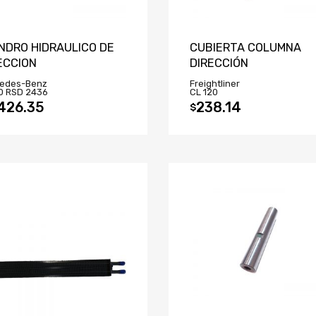
INDRO HIDRAULICO DE
CUBIERTA COLUMNA
ECCION
DIRECCIÓN
edes-Benz
Freightliner
0 RSD 2436
CL 120
426.35
238.14
$