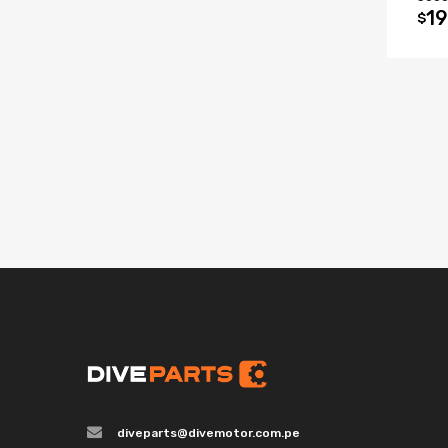
19
$
diveparts@divemotor.com.pe