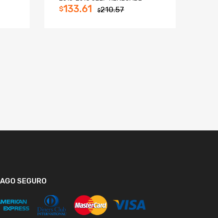
133.61
$
210.57
$
PAGO SEGURO