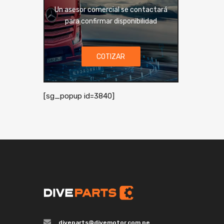
Un asesor comercial se contactará
para confirmar disponibilidad
COTIZAR
[sg_popup id=3840]
diveparts@divemotor.com.pe