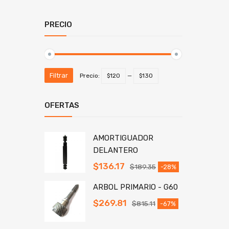
PRECIO
Filtrar
Precio:
$120
—
$130
OFERTAS
AMORTIGUADOR
DELANTERO
$
136.17
$
189.35
-28%
ARBOL PRIMARIO - G60
$
269.81
$
815.11
-67%