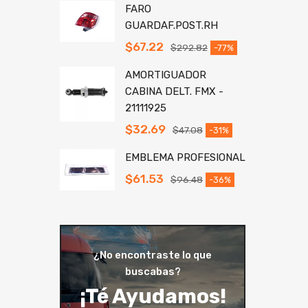
FARO
GUARDAF.POST.RH
$
67.22
$
292.82
-77%
AMORTIGUADOR
CABINA DELT. FMX -
21111925
$
32.69
$
47.08
-31%
EMBLEMA PROFESIONAL
$
61.53
$
96.48
-36%
¿No encontraste lo que
buscabas?
¡Té Ayudamos!