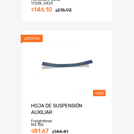
1720K, 2423
146.10
$
215.93
$
¡OFERTA!
-43%
HOJA DE SUSPENSIÓN
AUXILIAR
Freightliner
M2 106
81.67
$
144.41
$