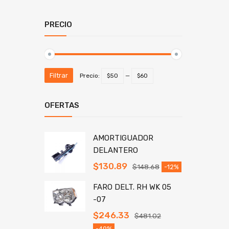
PRECIO
Filtrar
Precio:
$50
—
$60
OFERTAS
AMORTIGUADOR
DELANTERO
$
130.89
$
148.68
-12%
FARO DELT. RH WK 05
-07
$
246.33
$
481.02
-49%