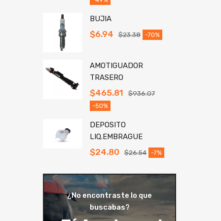
BUJIA
$
6.94
$
23.38
-70%
AMOTIGUADOR
TRASERO
$
465.81
$
936.07
-50%
DEPOSITO
LIQ.EMBRAGUE
$
24.80
$
26.54
-7%
¿No encontraste lo que
buscabas?