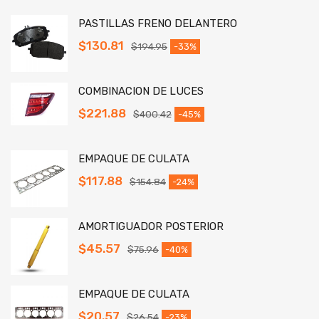
PASTILLAS FRENO DELANTERO
$
130.81
$
194.95
-33%
COMBINACION DE LUCES
$
221.88
$
400.42
-45%
EMPAQUE DE CULATA
$
117.88
$
154.84
-24%
AMORTIGUADOR POSTERIOR
$
45.57
$
75.96
-40%
EMPAQUE DE CULATA
$
20.57
$
26.54
-23%