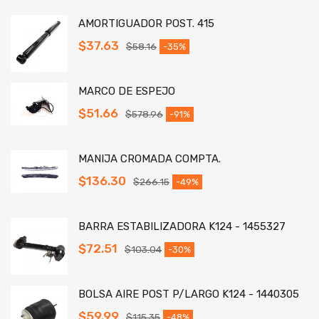
AMORTIGUADOR POST. 415
$
37.63
$
58.16
-35%
MARCO DE ESPEJO
$
51.66
$
578.96
-91%
MANIJA CROMADA COMPTA.
$
136.30
$
266.15
-49%
BARRA ESTABILIZADORA K124 - 1455327
$
72.51
$
103.04
-30%
BOLSA AIRE POST P/LARGO K124 - 1440305
$
59.99
$
115.35
-48%