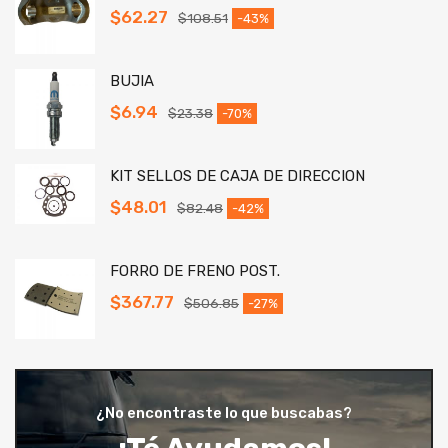
$
62.27
$
108.51
-43%
BUJIA
$
6.94
$
23.38
-70%
KIT SELLOS DE CAJA DE DIRECCION
$
48.01
$
82.48
-42%
FORRO DE FRENO POST.
$
367.77
$
506.85
-27%
¿No encontraste lo que buscabas?