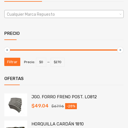
Cualquier Marca Repuesto
PRECIO
Filtrar
Precio:
$0
—
$270
OFERTAS
JGO. FORRO FRENO POST. LO812
$
49.04
$
67.96
-28%
HORQUILLA CARDÁN 1810