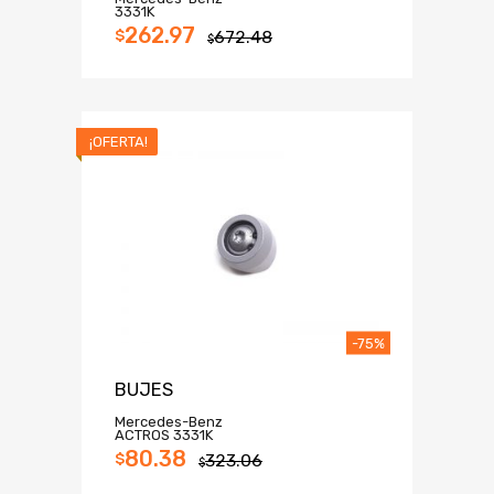
3331K
262.97
$
672.48
$
¡OFERTA!
-75%
BUJES
Mercedes-Benz
ACTROS 3331K
80.38
$
323.06
$