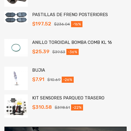
PASTILLAS DE FRENO POSTERIORES
$
197.52
$
236.04
-16%
ANILLO TOROIDAL BOMBA COMB KL 16
$
25.39
$
39.53
-36%
BUJIA
$
7.91
$
10.69
-26%
KIT SENSORES PARQUEO TRASERO
$
310.58
$
398.51
-22%