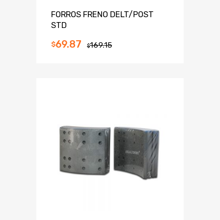
FORROS FRENO DELT/POST
STD
69.87
$
169.15
$