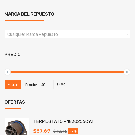
MARCA DEL REPUESTO
Cualquier Marca Repuesto
PRECIO
Filtrar
Precio:
$0
—
$490
OFERTAS
TERMOSTATO - 1830256C93
$
37.69
$
40.46
-7%