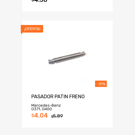
¡OFERTA!
-31%
PASADOR PATIN FRENO
Mercedes-Benz
O371, O400
4.04
$
5.89
$