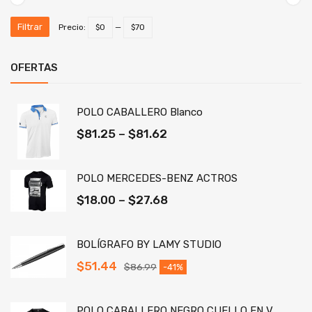
Filtrar
Precio:
$0
—
$70
OFERTAS
POLO CABALLERO Blanco
$
81.25
–
$
81.62
POLO MERCEDES-BENZ ACTROS
$
18.00
–
$
27.68
BOLÍGRAFO BY LAMY STUDIO
$
51.44
$
86.99
-41%
POLO CABALLERO NEGRO CUELLO EN V