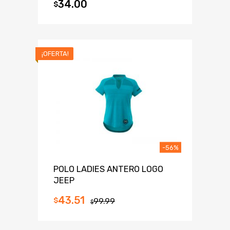
34.00
$
¡OFERTA!
-56%
POLO LADIES ANTERO LOGO
JEEP
43.51
$
99.99
$