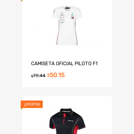
CAMISETA OFICIAL PILOTO F1
50.15
79.44
$
$
¡OFERTA!