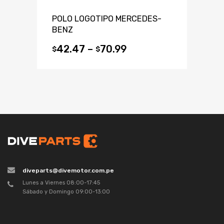
POLO LOGOTIPO MERCEDES-
BENZ
42.47
–
70.99
$
$
diveparts@divemotor.com.pe
Lunes a Viernes 08:00-17:45
Sábado y Domingo 09:00-13:00