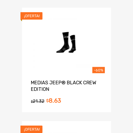
¡OFERTA!
-60%
MEDIAS JEEP® BLACK CREW
EDITION
8.63
21.32
$
$
¡OFERTA!