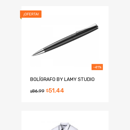
¡OFERTA!
-41%
BOLÍGRAFO BY LAMY STUDIO
51.44
86.99
$
$