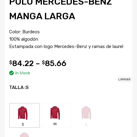
POLO MERCEDES-BENZ
MANGA LARGA
Color: Burdeos
100% algodón
Estampada con logo Mercedes-Benz y ramas de laurel
84.22
–
85.66
$
$
In Stock
LIMPIAR
TALLA
:S
M
L
S