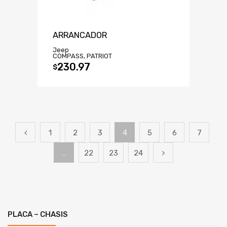
ARRANCADOR
Jeep
COMPASS, PATRIOT
230.97
$
1
2
3
4
5
6
7
…
22
23
24
PLACA – CHASIS