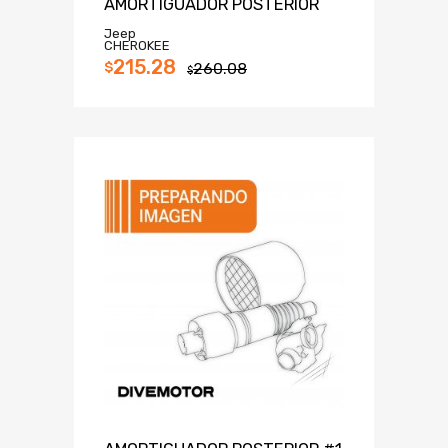
AMORTIGUADOR POSTERIOR
Jeep
CHEROKEE
215.28
$
260.08
$