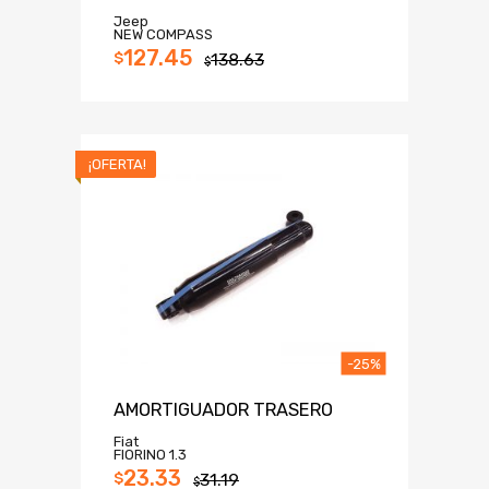
Jeep
NEW COMPASS
127.45
$
138.63
$
¡OFERTA!
-25%
AMORTIGUADOR TRASERO
Fiat
FIORINO 1.3
23.33
$
31.19
$