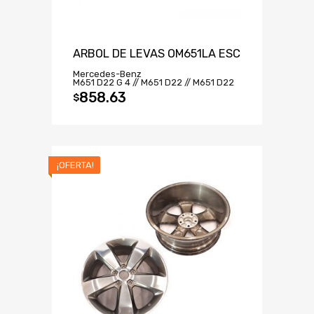
ARBOL DE LEVAS OM651LA ESC
Mercedes-Benz
M651 D22 G 4 // M651 D22 // M651 D22
858.63
$
¡OFERTA!