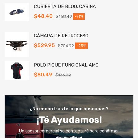
CUBIERTA DE BLOQ. CABINA
$
48.40
$
168.49
-71%
CÁMARA DE RETROCESO
$
529.95
$
704.92
-25%
POLO PIQUE FUNCIONAL AMG
$
80.49
$
133.32
¿No encontraste lo que buscabas?
¡Té Ayudamos!
Un asesor comercial se contactará para confirmar