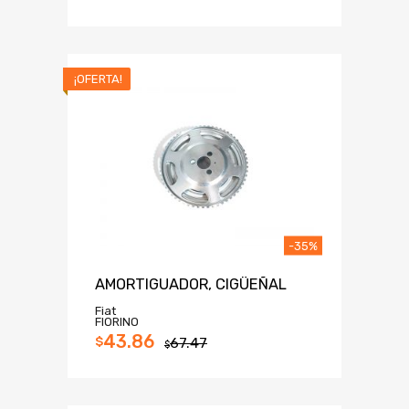
¡OFERTA!
-35%
AMORTIGUADOR, CIGÜEÑAL
Fiat
FIORINO
43.86
$
67.47
$