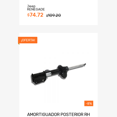
Jeep
RENEGADE
74.72
$
109.20
$
¡OFERTA!
-8%
AMORTIGUADOR POSTERIOR RH