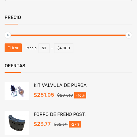
PRECIO
Filtrar
Precio:
$0
—
$4,080
OFERTAS
KIT VALVULA DE PURGA
$
251.05
$
297.49
-16%
FORRO DE FRENO POST.
$
23.77
$
32.39
-27%