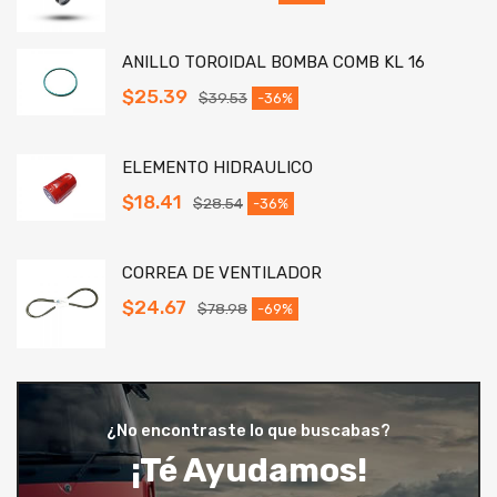
ANILLO TOROIDAL BOMBA COMB KL 16
$
25.39
$
39.53
-36%
ELEMENTO HIDRAULICO
$
18.41
$
28.54
-36%
CORREA DE VENTILADOR
$
24.67
$
78.98
-69%
¿No encontraste lo que buscabas?
¡Té Ayudamos!