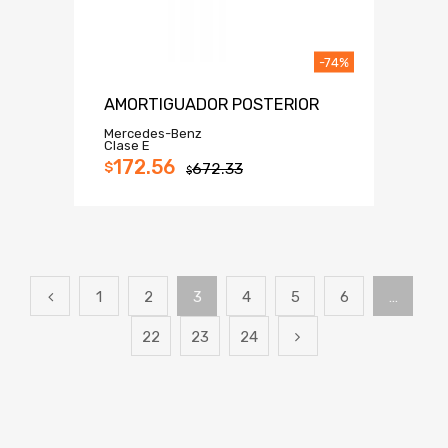
-74%
AMORTIGUADOR POSTERIOR
Mercedes-Benz
Clase E
172.56
$
672.33
$
1
2
3
4
5
6
…
22
23
24