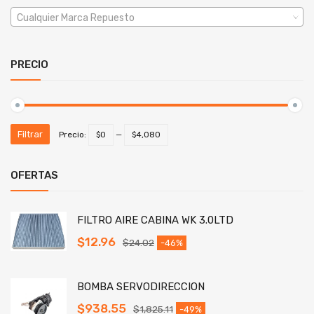
Cualquier Marca Repuesto
PRECIO
Filtrar
Precio:
$0
—
$4,080
OFERTAS
FILTRO AIRE CABINA WK 3.0LTD
$
12.96
$
24.02
-46%
BOMBA SERVODIRECCION
$
938.55
$
1,825.11
-49%