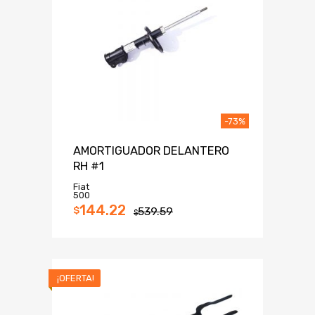
-73%
AMORTIGUADOR DELANTERO
RH #1
Fiat
500
144.22
$
539.59
$
¡OFERTA!