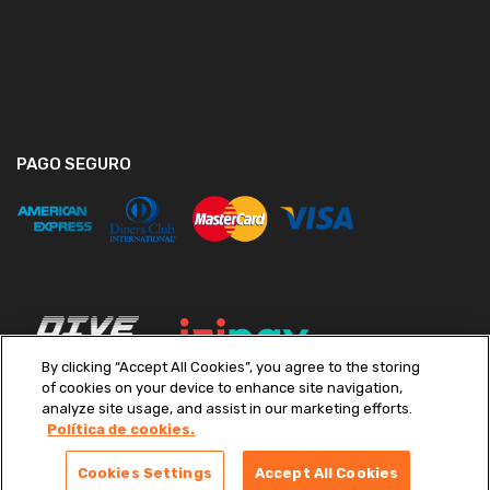
PAGO SEGURO
By clicking “Accept All Cookies”, you agree to the storing
of cookies on your device to enhance site navigation,
analyze site usage, and assist in our marketing efforts.
Política de cookies.
Copyright ©
2026
Diveimport S.A. Todos los derechos reservados.
Términos y condiciones
|
Políticas de Privacidad
|
Libro de
Cookies Settings
Accept All Cookies
Reclamaciones
|
Preferencias de cookies
|
Canal de Denuncias