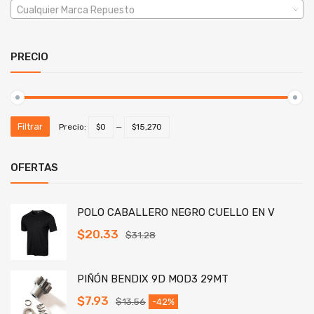
Cualquier Marca Repuesto
PRECIO
Filtrar
Precio:
$0
—
$15,270
OFERTAS
POLO CABALLERO NEGRO CUELLO EN V
$
20.33
$
31.28
PIÑÓN BENDIX 9D MOD3 29MT
$
7.93
$
13.56
-42%