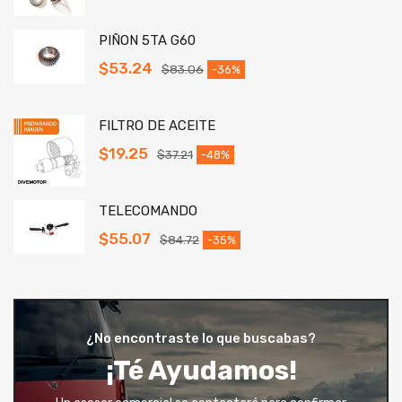
PIÑON 5TA G60
$
53.24
$
83.06
-36%
FILTRO DE ACEITE
$
19.25
$
37.21
-48%
TELECOMANDO
$
55.07
$
84.72
-35%
¿No encontraste lo que buscabas?
¡Té Ayudamos!