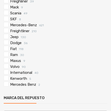
Freighliner
39
Mack
9
Scania
49
SKF
8
Mercedes-Benz
621
Freightliner
210
Jeep
130
Dodge
36
Fiat
118
Ram
30
Maxus
9
Volvo
90
International
40
Kenworth
5
Mercedes Benz
2
MARCA DEL REPUESTO