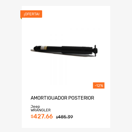
¡OFERTA!
-12%
AMORTIGUADOR POSTERIOR
Jeep
WRANGLER
427.66
$
485.39
$