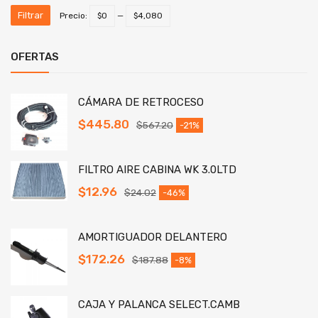
Filtrar
Precio:
$0
—
$4,080
OFERTAS
CÁMARA DE RETROCESO
$
445.80
$
567.20
-21%
FILTRO AIRE CABINA WK 3.0LTD
$
12.96
$
24.02
-46%
AMORTIGUADOR DELANTERO
$
172.26
$
187.88
-8%
CAJA Y PALANCA SELECT.CAMB