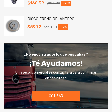
$
160.39
$
255.88
-37%
DISCO FRENO DELANTERO
$
59.72
$
138.50
-57%
¿No encontraste lo que buscabas?
¡Té Ayudamos!
Un asesor comercial se contactará para confirmar
disponibilidad
COTIZAR