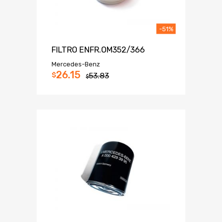
-51%
FILTRO ENFR.OM352/366
Mercedes-Benz
26.15
$
53.83
$