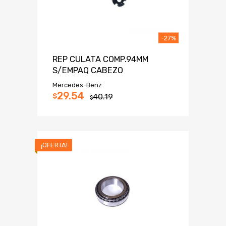
-27%
REP CULATA COMP.94MM
S/EMPAQ CABEZO
Mercedes-Benz
29.54
$
40.19
$
¡OFERTA!