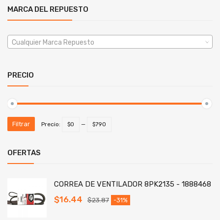
MARCA DEL REPUESTO
Cualquier Marca Repuesto
PRECIO
Filtrar
Precio:
$0
—
$790
OFERTAS
CORREA DE VENTILADOR 8PK2135 - 1888468
$
16.44
$
23.87
-31%