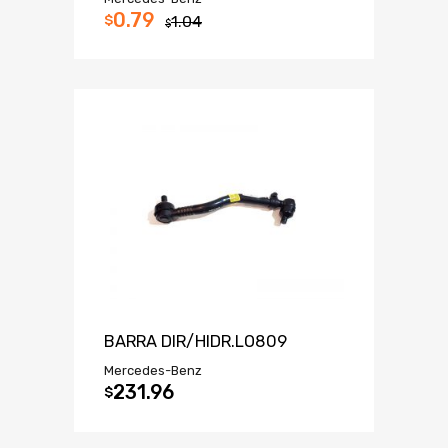
0.79
$
1.04
$
BARRA DIR/HIDR.LO809
Mercedes-Benz
231.96
$