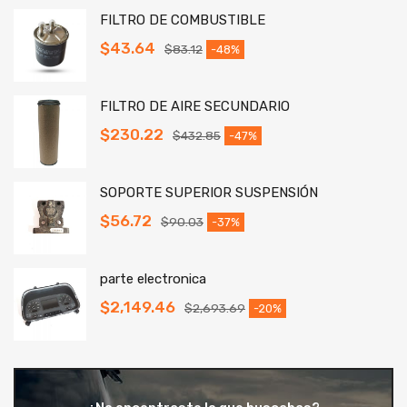
FILTRO DE COMBUSTIBLE
$
43.64
$
83.12
-48%
FILTRO DE AIRE SECUNDARIO
$
230.22
$
432.85
-47%
SOPORTE SUPERIOR SUSPENSIÓN
$
56.72
$
90.03
-37%
parte electronica
$
2,149.46
$
2,693.69
-20%