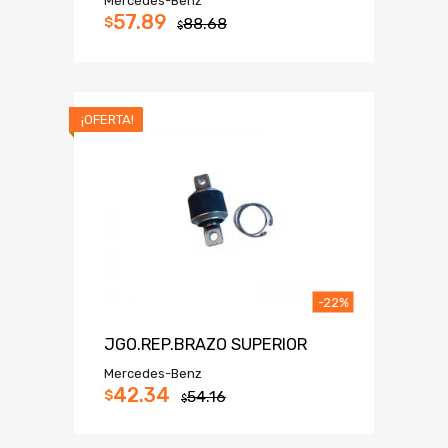
Mercedes-Benz
57.89
$
88.68
$
¡OFERTA!
-22%
JGO.REP.BRAZO SUPERIOR
Mercedes-Benz
42.34
$
54.16
$