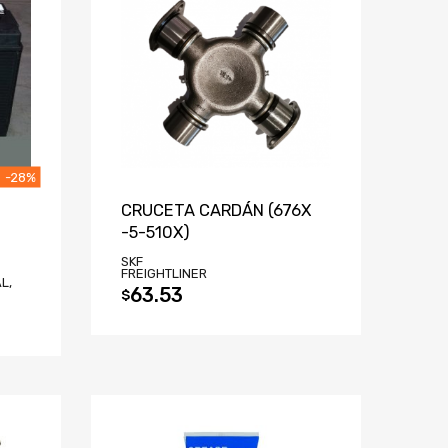
-28%
CRUCETA CARDÁN (676X
-5-510X)
SKF
FREIGHTLINER
L,
63.53
$