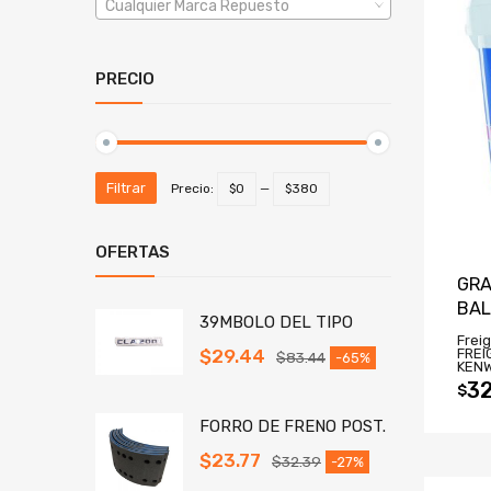
Cualquier Marca Repuesto
PRECIO
Filtrar
Precio:
$0
—
$380
OFERTAS
GRA
BAL
39MBOLO DEL TIPO
Freig
FREI
$
29.44
$
83.44
-65%
KEN
32
$
FORRO DE FRENO POST.
$
23.77
$
32.39
-27%