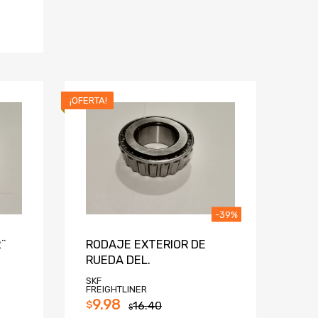
¡OFERTA!
-39%
¨
RODAJE EXTERIOR DE
RUEDA DEL.
SKF
FREIGHTLINER
9.98
$
16.40
$