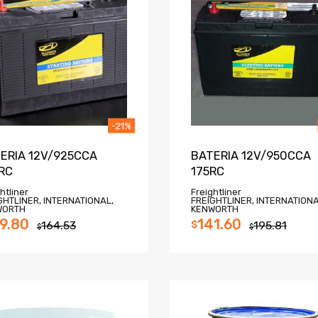
-21%
ERIA 12V/925CCA
BATERIA 12V/950CCA
RC
175RC
htliner
Freightliner
GHTLINER, INTERNATIONAL,
FREIGHTLINER, INTERNATIONA
WORTH
KENWORTH
9.80
141.60
164.53
$
195.81
$
$