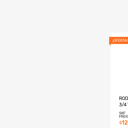
¡OFERTA!
ROD
3/4
SKF
FREI
12
$