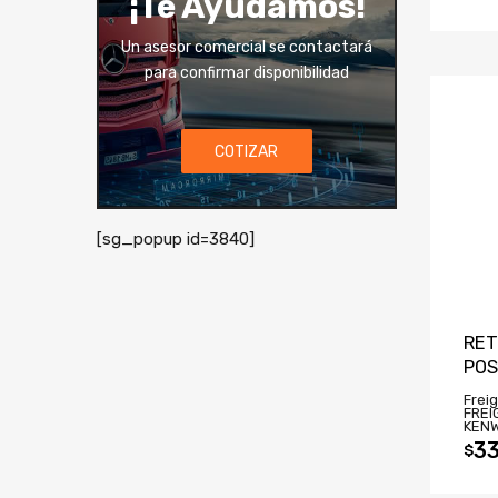
¡Té Ayudamos!
Un asesor comercial se contactará
para confirmar disponibilidad
COTIZAR
[sg_popup id=3840]
RET
POS
Freig
FREI
KEN
33
$