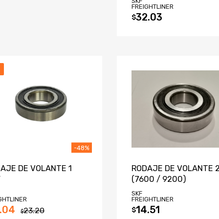
SKF
FREIGHTLINER
32.03
$
-48%
AJE DE VOLANTE 1
RODAJE DE VOLANTE 2
¨
(7600 / 9200)
SKF
GHTLINER
FREIGHTLINER
.04
14.51
23.20
$
$