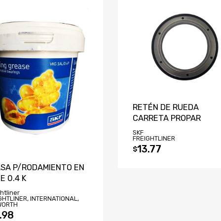
RETÉN DE RUEDA
CARRETA PROPAR
SKF
FREIGHTLINER
13.77
$
SA P/RODAMIENTO EN
E 0.4 K
htliner
GHTLINER, INTERNATIONAL,
WORTH
.98