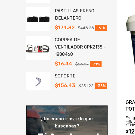
PASTILLAS FRENO
DELANTERO
$
174.82
$
448.28
-61%
CORREA DE
VENTILADOR 8PK2135 -
1888468
$
16.44
$
23.87
-31%
SOPORTE
$
156.43
$
251.22
-38%
GRA
POT
Freig
¿No encontraste lo que
FREI
KEN
buscabas?
12
$