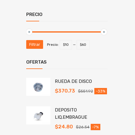
PRECIO
Filtrar
Precio:
$10
—
$60
OFERTAS
RUEDA DE DISCO
$
370.73
$
551.92
-33%
DEPOSITO
LIQ.EMBRAGUE
$
24.80
$
26.54
-7%