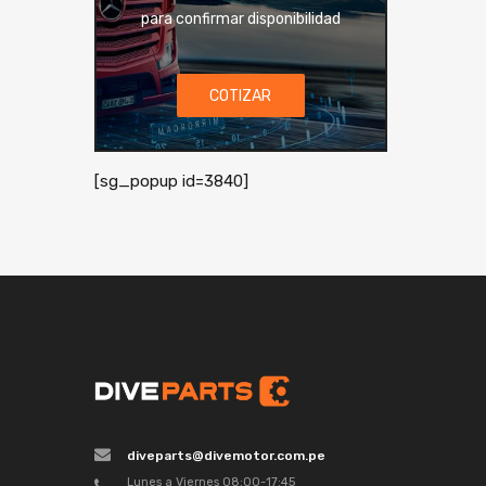
para confirmar disponibilidad
COTIZAR
[sg_popup id=3840]
diveparts@divemotor.com.pe
Lunes a Viernes 08:00-17:45