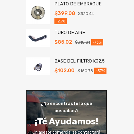
PLATO DE EMBRAGUE
$
399.08
$
520.44
-23%
TUBO DE AIRE
$
85.02
$
318.81
-73%
BASE DEL FILTRO KJ2.5
$
102.00
$
160.78
-37%
¿No encontraste lo que
buscabas?
¡Té Ayudamos!
Un asesor comercial se contactará