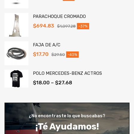
PARACHOQUE CROMADO
$
694.83
$
1,097.28
-37%
FAJA DE A/C
$
17.70
$
29.50
-40%
POLO MERCEDES-BENZ ACTROS
$
18.00
–
$
27.68
¿No encontraste lo que buscabas?
¡Té Ayudamos!