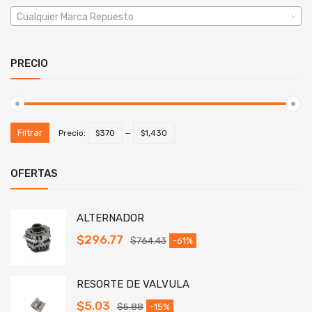
Cualquier Marca Repuesto
PRECIO
Filtrar
Precio:
$370
—
$1,430
OFERTAS
ALTERNADOR
$
296.77
$
764.43
-61%
RESORTE DE VALVULA
$
5.03
$
5.88
-15%