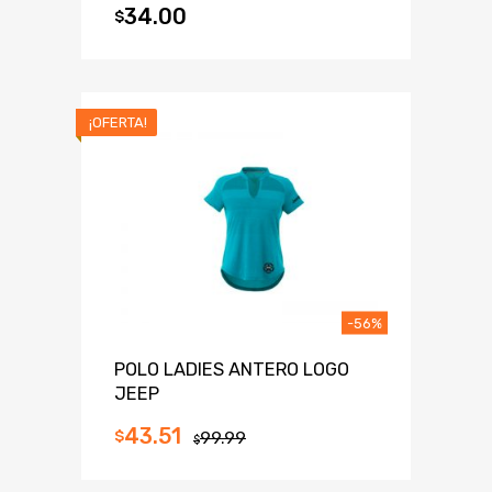
34.00
$
¡OFERTA!
-56%
POLO LADIES ANTERO LOGO
JEEP
43.51
$
99.99
$