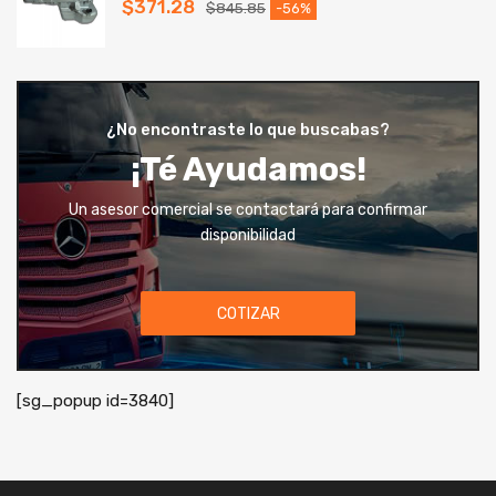
$
371.28
$
845.85
-56%
¿No encontraste lo que buscabas?
¡Té Ayudamos!
Un asesor comercial se contactará para confirmar
disponibilidad
COTIZAR
[sg_popup id=3840]