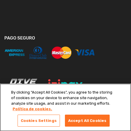
PAGO SEGURO
By clicking “Accept All Cookies”, you agree to the storing
of cookies on your device to enhance site navigation,
analyze site usage, and assist in our marketing efforts.
Política de cookies.
Copyright ©
2026
Diveimport S.A. Todos los derechos reservados.
Términos y condiciones
|
Políticas de Privacidad
|
Libro de
Cookies Settings
Accept All Cookies
Reclamaciones
|
Preferencias de cookies
|
Canal de Denuncias
powered by Gimalca