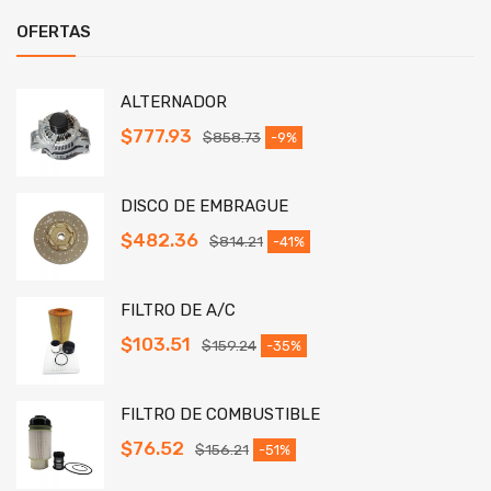
OFERTAS
ALTERNADOR
$
777.93
$
858.73
-9%
DISCO DE EMBRAGUE
$
482.36
$
814.21
-41%
FILTRO DE A/C
$
103.51
$
159.24
-35%
FILTRO DE COMBUSTIBLE
$
76.52
$
156.21
-51%