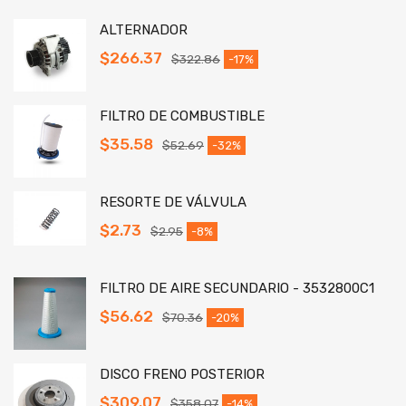
ALTERNADOR
$
266.37
$
322.86
-17%
FILTRO DE COMBUSTIBLE
$
35.58
$
52.69
-32%
RESORTE DE VÁLVULA
$
2.73
$
2.95
-8%
FILTRO DE AIRE SECUNDARIO - 3532800C1
$
56.62
$
70.36
-20%
DISCO FRENO POSTERIOR
$
309.07
$
358.07
-14%