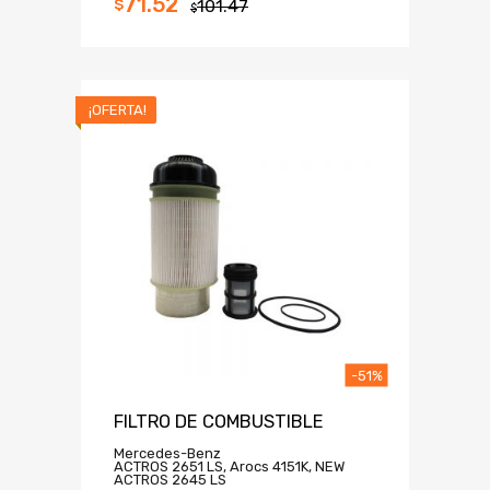
71.52
$
101.47
$
¡OFERTA!
-51%
FILTRO DE COMBUSTIBLE
Mercedes-Benz
ACTROS 2651 LS, Arocs 4151K, NEW
ACTROS 2645 LS