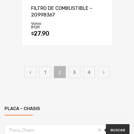
FILTRO DE COMBUSTIBLE –
20998367
Volvo
B12R
27.90
$
1
2
3
4
PLACA – CHASIS
BUSCAR