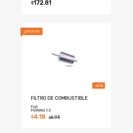
172.81
$
¡OFERTA!
-40%
FILTRO DE COMBUSTIBLE
Fiat
FIORINO 1.3
4.18
$
6.93
$