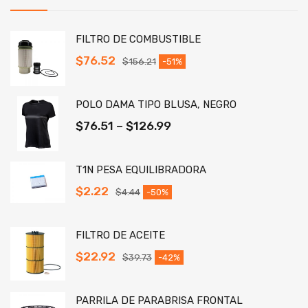
FILTRO DE COMBUSTIBLE
$
76.52
$
156.21
-51%
POLO DAMA TIPO BLUSA, NEGRO
$
76.51
–
$
126.99
T1N PESA EQUILIBRADORA
$
2.22
$
4.44
-50%
FILTRO DE ACEITE
$
22.92
$
39.73
-42%
PARRILA DE PARABRISA FRONTAL