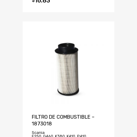
16.83
$
FILTRO DE COMBUSTIBLE –
1873018
Scania
F250, G460, K380, K410, P410