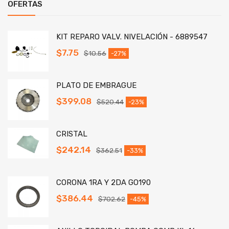
OFERTAS
KIT REPARO VALV. NIVELACIÓN - 6889547
$
7.75
$
10.56
-27%
PLATO DE EMBRAGUE
$
399.08
$
520.44
-23%
CRISTAL
$
242.14
$
362.51
-33%
CORONA 1RA Y 2DA GO190
$
386.44
$
702.62
-45%