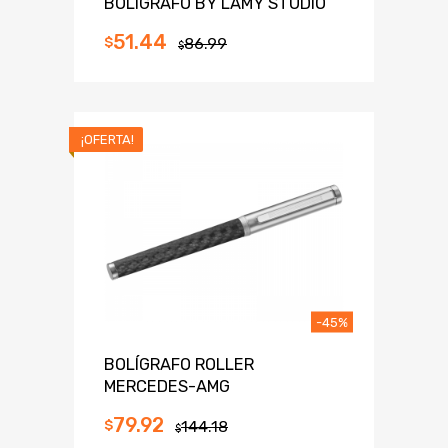
BOLÍGRAFO BY LAMY STUDIO
51.44
$
86.99
$
¡OFERTA!
-45%
BOLÍGRAFO ROLLER
MERCEDES-AMG
79.92
$
144.18
$