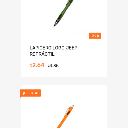
-39%
LAPICERO LOGO JEEP
RETRÁCTIL
2.64
$
4.35
$
¡OFERTA!