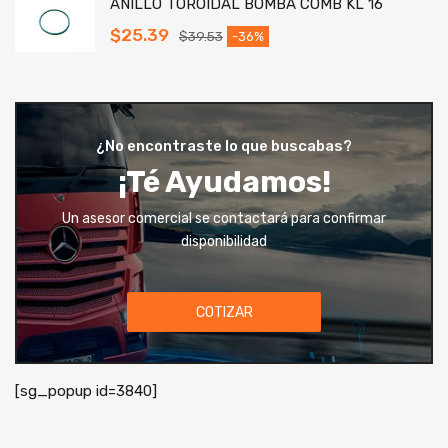
ANILLO TOROIDAL BOMBA COMB KL 16
$
25.39
$
39.53
-36%
¿No encontraste lo que buscabas?
¡Té Ayudamos!
Un asesor comercial se contactará para confirmar
disponibilidad
COTIZAR
[sg_popup id=3840]