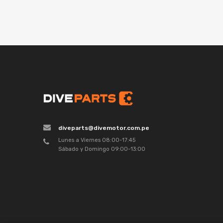
diveparts@divemotor.com.pe
Lunes a Viernes 08:00-17:45
Sábado y Domingo 09:00-13:00