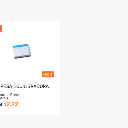
-50%
 PESA EQUILIBRADORA
edes-Benz
 AMG
2.22
44
$