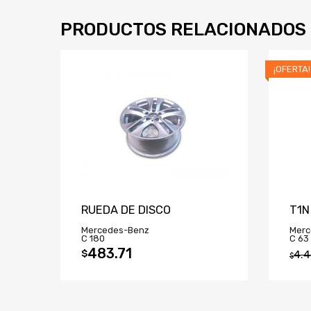
PRODUCTOS RELACIONADOS
¡OFERTA!
RUEDA DE DISCO
T1N
Mercedes-Benz
Merc
C 180
C 63
483.71
$
4.
$