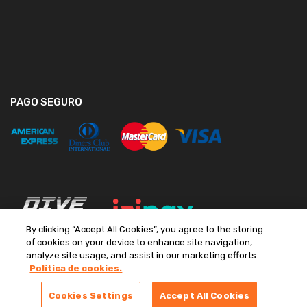
PAGO SEGURO
By clicking “Accept All Cookies”, you agree to the storing
of cookies on your device to enhance site navigation,
analyze site usage, and assist in our marketing efforts.
Política de cookies.
Copyright ©
2026
Diveimport S.A. Todos los derechos reservados.
Términos y condiciones
|
Políticas de Privacidad
|
Libro de
Cookies Settings
Accept All Cookies
Reclamaciones
|
Preferencias de cookies
|
Canal de Denuncias