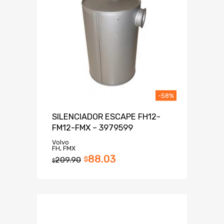
-58%
SILENCIADOR ESCAPE FH12-
FM12-FMX – 3979599
Volvo
FH, FMX
88.03
209.90
$
$