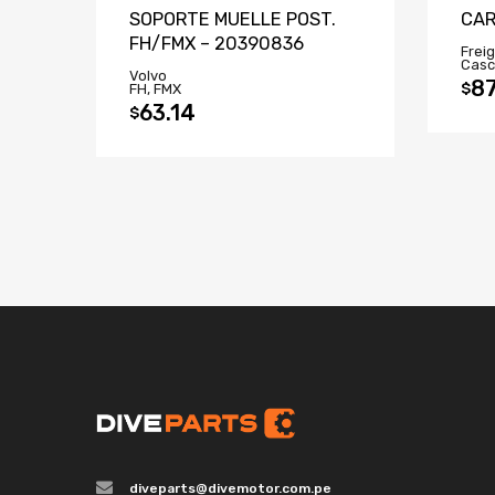
SOPORTE MUELLE POST.
CAR
FH/FMX – 20390836
Freig
Casc
Volvo
8
$
FH, FMX
63.14
$
diveparts@divemotor.com.pe