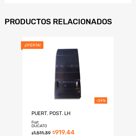
PRODUCTOS RELACIONADOS
¡OFERTA!
-39%
PUERT. POST. LH
Fiat
DUCATO
919.44
1,511.39
$
$