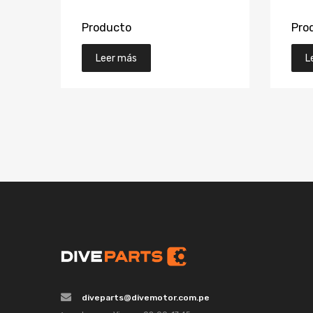
Producto
Pro
Leer más
L
diveparts@divemotor.com.pe