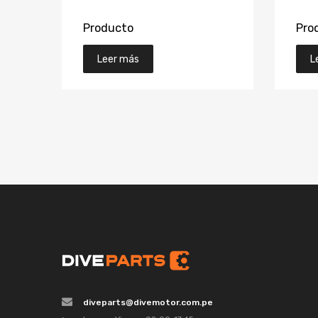
Producto
Pro
Leer más
L
diveparts@divemotor.com.pe