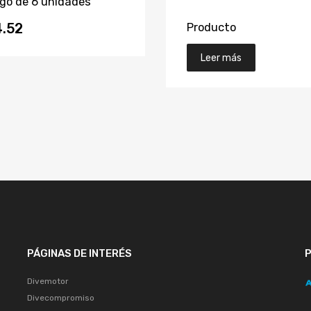
go de 6 unidades
Producto
.52
Leer más
PÁGINAS DE INTERÉS
Divemotor
Divecompromiso