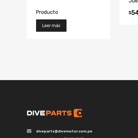
Jue
Producto
54
$
Leer más
diveparts@divemotor.com.pe