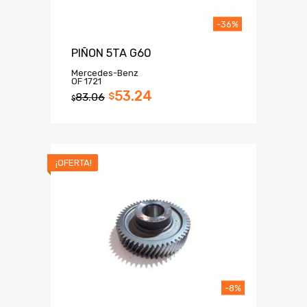
-36%
PIÑON 5TA G60
Mercedes-Benz
OF 1721
53.24
83.06
$
$
¡OFERTA!
-8%