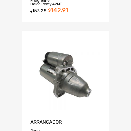
Freightliner
Delco Remy 42MT
142.91
153.28
$
$
ARRANCADOR
Jeep