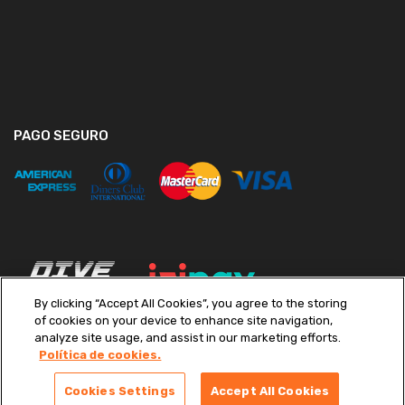
PAGO SEGURO
By clicking “Accept All Cookies”, you agree to the storing
of cookies on your device to enhance site navigation,
analyze site usage, and assist in our marketing efforts.
Política de cookies.
Copyright ©
2026
Diveimport S.A. Todos los derechos reservados.
Términos y condiciones
|
Políticas de Privacidad
|
Libro de
Cookies Settings
Accept All Cookies
Reclamaciones
|
Preferencias de cookies
|
Canal de Denuncias