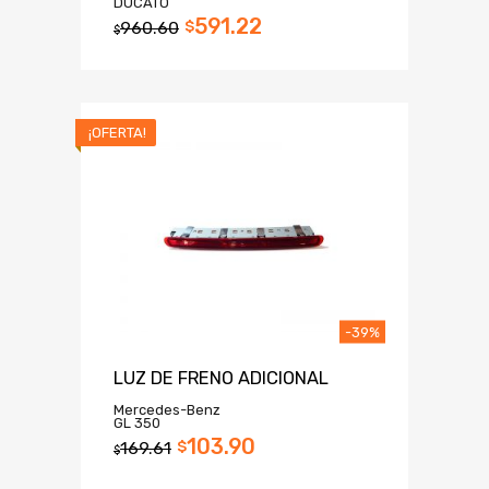
DUCATO
591.22
960.60
$
$
¡OFERTA!
-39%
LUZ DE FRENO ADICIONAL
Mercedes-Benz
GL 350
103.90
169.61
$
$