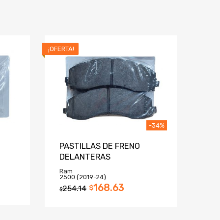
¡OFERTA!
-34%
PASTILLAS DE FRENO
DELANTERAS
Ram
2500 (2019-24)
168.63
254.14
$
$