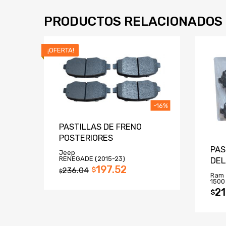
PRODUCTOS RELACIONADOS
¡OFERTA!
-16%
PASTILLAS DE FRENO
POSTERIORES
PAS
Jeep
RENEGADE (2015-23)
DE
197.52
236.04
$
$
Ram
1500
21
$