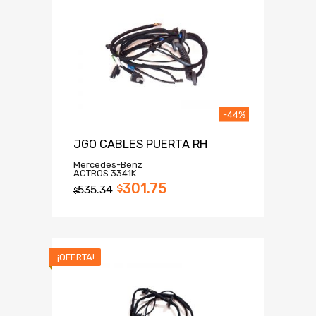
-44%
JGO CABLES PUERTA RH
Mercedes-Benz
ACTROS 3341K
301.75
535.34
$
$
¡OFERTA!