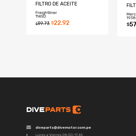
FILTRO DE ACEITE
FIL
Freightliner
Merc
114SD
1938
22.92
39.73
$
57
$
$
diveparts@divemotor.com.pe
Lunes a Viernes 08:00-17:45