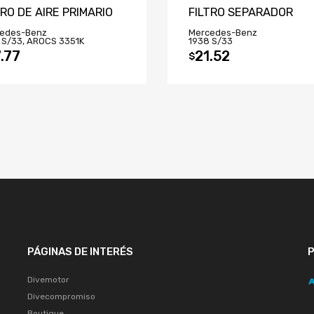
TRO DE AIRE PRIMARIO
FILTRO SEPARADOR
edes-Benz
Mercedes-Benz
 S/33, AROCS 3351K
1938 S/33
.77
21.52
$
PÁGINAS DE INTERÉS
Divemotor
Divecompromiso
Boutique