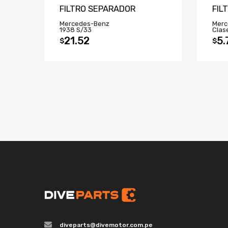
FILTRO SEPARADOR
FIL
Mercedes-Benz
Merc
1938 S/33
Clase
21.52
5.
$
$
diveparts@divemotor.com.pe