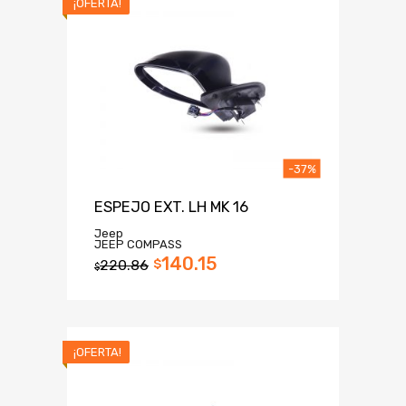
¡OFERTA!
-37%
ESPEJO EXT. LH MK 16
Jeep
JEEP COMPASS
140.15
220.86
$
$
¡OFERTA!