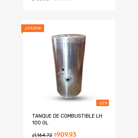
¡OFERTA!
-22%
TANQUE DE COMBUSTIBLE LH
100 GL
909.93
1,164.72
$
$