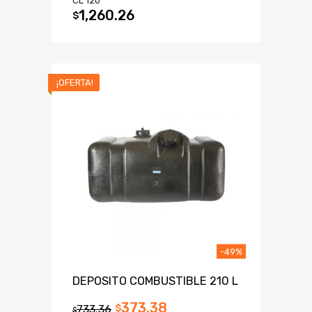
CL 120
1,260.26
$
¡OFERTA!
-49%
DEPOSITO COMBUSTIBLE 210 L
373.38
733.36
$
$