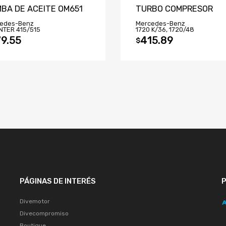
BA DE ACEITE OM651
TURBO COMPRESOR
edes-Benz
Mercedes-Benz
NTER 415/515
1720 K/36, 1720/48
9.55
415.89
$
PÁGINAS DE INTERÉS
Divemotor
Divecompromiso
Boutique