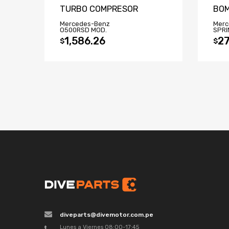
TURBO COMPRESOR
BOM
Mercedes-Benz
Merc
O500RSD MOD.
SPRI
1,586.26
27
$
$
diveparts@divemotor.com.pe
Lunes a Viernes 08:00-17:45