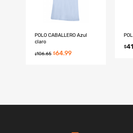
POLO CABALLERO Azul
POL
claro
41
$
64.99
106.65
$
$