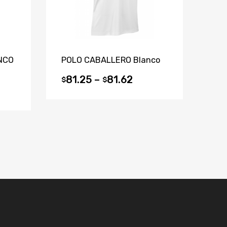
NCO
POLO CABALLERO Blanco
81.25
–
81.62
$
$