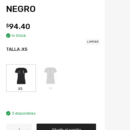
NEGRO
94.40
$
In Stock
LIMPIAR
TALLA
:XS
M
XS
3 disponibles
Añadir al carrito