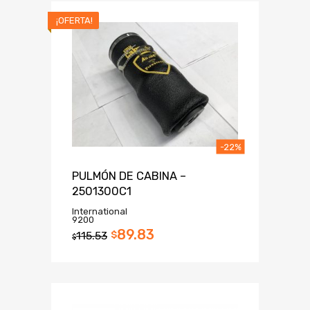
¡OFERTA!
-22%
PULMÓN DE CABINA –
2501300C1
International
9200
89.83
115.53
$
$