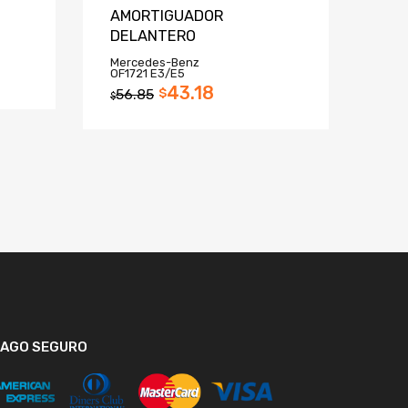
AMORTIGUADOR
DELANTERO
Mercedes-Benz
OF1721 E3/E5
43.18
56.85
$
$
PAGO SEGURO