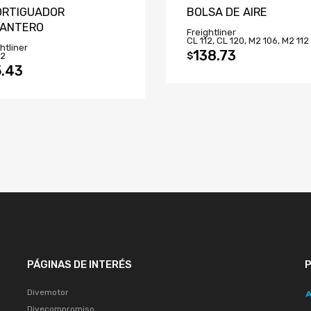
RTIGUADOR
BOLSA DE AIRE
LANTERO
Freightliner
CL 112, CL 120, M2 106, M2 112
htliner
138.73
$
12
.43
PÁGINAS DE INTERÉS
Divemotor
Divecompromiso