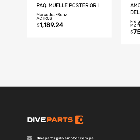
PAQ. MUELLE POSTERIOR I
AMO
DE
Mercedes-Benz
ACTROS
Freig
1,189.24
$
M2 1
75
$
diveparts@divemotor.com.pe