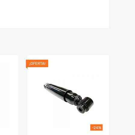
¡OFERTA!
-24%